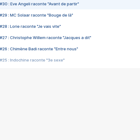
#30 : Eve Angeli raconte "Avant de partir"
#29 : MC Solaar raconte "Bouge de là"
28 : Lorie raconte "Je vais vite"
#27 : Christophe Willem raconte "Jacques a dit"
#26 : Chimène Badi raconte "Entre nous"
#25 : Indochine raconte "3e sexe"
#24 : Zaho raconte "C'est chelou"
#23 : Patrick Bruel raconte "Au café des délices"
#22 : Kyo raconte "Le chemin"
#21 : Nolwenn Leroy raconte "Cassé"
#20 : Patrick Hernandez raconte "Born to be alive"
#19 : Lorie raconte "Près de moi"
#18 : Michael Jones raconte "A nos actes manqués" (avec Jean-Jacque