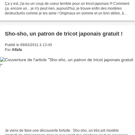
Ça y est, j'ai eu un coup de coeur terrible pour un tricot japonais !!! Comment
ça, encore un... je n'y peut rien, aujourd'hui, je trouve enfin des modèles
destructurés comme je les aime ! Originaux en somme et un brin délire, à
porter comme on en a envie...
Sho-sho, un patron de tricot japonais gratuit !
Publié le 09/02/2011 à 13:45
Par
Alfafa
Je viens de faire une découverte fortuite : Sho-sho, un très joli modèle