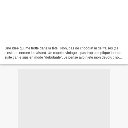
Une idée qui me trotte dans la tête ! Non, pas de chocolat ni de fraises (ce
n'est pas encore la saison). Un capelet vintage... pas trop compliqué tout de
suite car je suis en mode "débutante". Je pense avoir jeté mon dévolu : non
sur le "Travelling woman"...