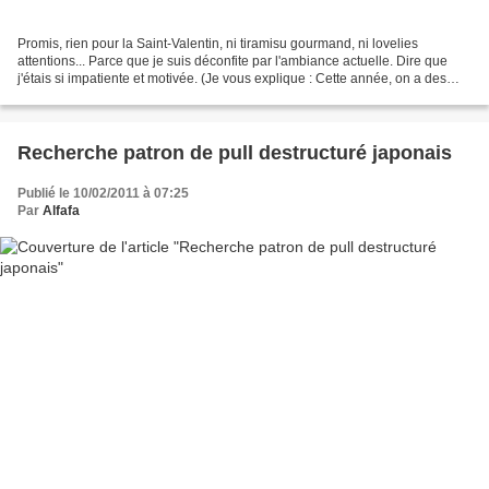
Promis, rien pour la Saint-Valentin, ni tiramisu gourmand, ni lovelies
attentions... Parce que je suis déconfite par l'ambiance actuelle. Dire que
j'étais si impatiente et motivée. (Je vous explique : Cette année, on a des
rabats-joie qui vous cassent...
Recherche patron de pull destructuré japonais
Publié le 10/02/2011 à 07:25
Par
Alfafa