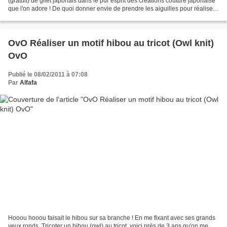
(gratuit) de gilet japonais dans le pur esprit des créations couture japonaise
que l'on adore ! De quoi donner envie de prendre les aiguilles pour réaliser
ce superbe gilet destructuré....
OvO Réaliser un motif hibou au tricot (Owl knit)
OvO
Publié le 08/02/2011 à 07:08
Par
Alfafa
Hooou hooou faisait le hibou sur sa branche ! En me fixant avec ses grands
yeux ronds. Tricoter un hibou (owl) au tricot, voici près de 3 ans qu'on me