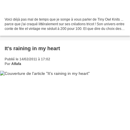
Voici déjà pas mal de temps que je songe à vous parler de Tiny Owl Knits ...
parce que j'ai craqué littéralement sur ses créations tricot ! Son univers entre
conte de fée et vintage me séduit à 200 pour 100. Et que dire du choix des
couleurs, de son talent...
It's raining in my heart
Publié le 14/02/2011 à 17:02
Par
Alfafa