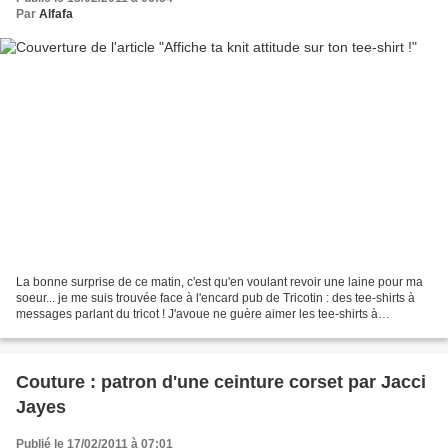
Par
Alfafa
La bonne surprise de ce matin, c'est qu'en voulant revoir une laine pour ma
soeur... je me suis trouvée face à l'encard pub de Tricotin : des tee-shirts à
messages parlant du tricot ! J'avoue ne guère aimer les tee-shirts à
messages mais là, ils sont...
Couture : patron d'une ceinture corset par Jacci
Jayes
Publié le 17/02/2011 à 07:01