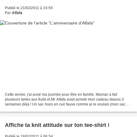
Publié le 21/02/2011 à 15:55
Par
Alfafa
Cette année, j'ai posé ma journée pour être en famille. Maman a fait
plusieurs tartes aux fruits et Mr Alfafa avait acheté mon cadeau depuis 3
semaines déjà ! Un sac Asos en cuir fauve comme je le voulais (mon sac
m'ayant quitté après 12 ans de loyaux...
Affiche ta knit attitude sur ton tee-shirt !
Publié le 18/02/2011 à 06:54