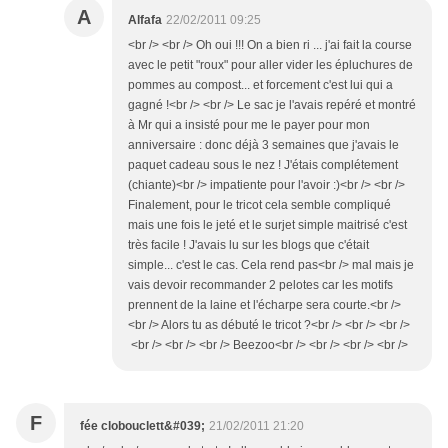
A
Alfafa
22/02/2011 09:25
<br /> <br /> Oh oui !!! On a bien ri ... j'ai fait la course
avec le petit "roux" pour aller vider les épluchures de
pommes au compost... et forcement c'est lui qui a
gagné !<br /> <br /> Le sac je l'avais repéré et montré
à Mr qui a insisté pour me le payer pour mon
anniversaire : donc déjà 3 semaines que j'avais le
paquet cadeau sous le nez ! J'étais complétement
(chiante)<br /> impatiente pour l'avoir :)<br /> <br />
Finalement, pour le tricot cela semble compliqué
mais une fois le jeté et le surjet simple maitrisé c'est
très facile ! J'avais lu sur les blogs que c'était
simple... c'est le cas. Cela rend pas<br /> mal mais je
vais devoir recommander 2 pelotes car les motifs
prennent de la laine et l'écharpe sera courte.<br />
<br /> Alors tu as débuté le tricot ?<br /> <br /> <br />
<br /> <br /> <br /> Beezoo<br /> <br /> <br /> <br />
F
fée clobouclett&#039;
21/02/2011 21:20