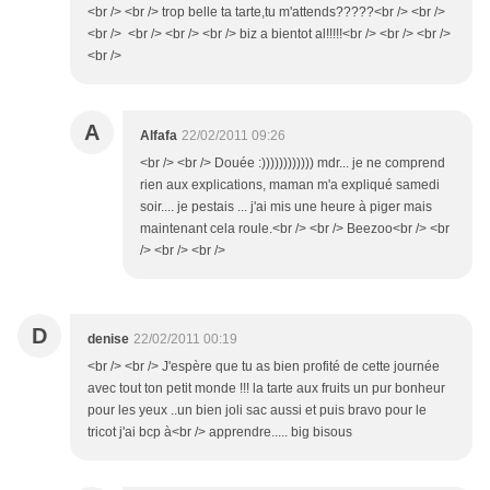
<br /> <br /> trop belle ta tarte,tu m'attends?????<br /> <br />
<br /> <br /> <br /> <br /> biz a bientot al!!!!!<br /> <br /> <br />
<br />
A
Alfafa
22/02/2011 09:26
<br /> <br /> Douée :)))))))))))) mdr... je ne comprend
rien aux explications, maman m'a expliqué samedi
soir.... je pestais ... j'ai mis une heure à piger mais
maintenant cela roule.<br /> <br /> Beezoo<br /> <br
/> <br /> <br />
D
denise
22/02/2011 00:19
<br /> <br /> J'espère que tu as bien profité de cette journée
avec tout ton petit monde !!! la tarte aux fruits un pur bonheur
pour les yeux ..un bien joli sac aussi et puis bravo pour le
tricot j'ai bcp à<br /> apprendre..... big bisous