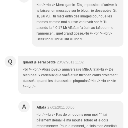
<br /> <br /> Merci gamin. Dis, impossible d'arriver à
te laisser un message sur le blog... je désespère. Si,
si, j'ai vu... tu mets enfin des images pour que les
momes comme moi puisse venir voir.<br /> Tu
attends la 4.0.1? Mr Alfafa m'a écrit au taf pour me
l'annoncer... quel grand gosse.<br /> <br /> <br />
Beez<br /> <br /> <br /> <br />
Q
quand je serai petite
23/02/2011 11:02
<br /> <br /> Alors joyeux anniversaire Mlle Alfafa!<br /> De
bien beaux cadeaux que voilà et un tricot en cours drolement
classe! a quand les chaussettes pingouins?!<br /> <br /> <br
/> <br />
A
Alfafa
27/02/2011 00:06
<br /> <br /> Pas de pingouins pour moi ^^ j'ai
bêtement démaillé ma moufle Totoro et je dois
recommencer. Pour le moment, je finis mon Amelia's