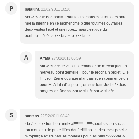
P
palaluna
22/02/2011 10:10
<br /> <br /> Bon anniv'. Pour les mamans c'est toujours pareil
moi la mienne en ce moment me pique tout mes ouvrages
deux vestes tricot et une robe... mais c'est que du
bonheur....^o^<br /> <br /> <br /> <br />
A
Alfafa
27/02/2011 00:09
<br /> <br /> Je vais lui demander de m'expliquer un
nouveau point dentelle... pour le prochain projet. Elle
finit son 2ème ouvrage irlandais et en commence un
pour Mr Alfafa d'ici peu... j'en suis loin. Je<br /> dois
progresser. Beezoo<br /> <br /> <br /> <br />
S
sanmas
22/02/2011 08:49
<br /> <br /> ben bon anniv al!!!!!!!!!!!!!!!!!!!superbes ton sac et
ton morceau de projet!!!t'es douée!!!!!moi le tricot c'est pas<br
/> top!!!!!ça existe pas les modeles pour les nuls?????<br />