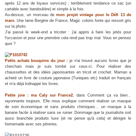
après 12 ans de loyaux services) ; terriblement tendance ce sac (un
cartable avec bandoulière) et simple à la fois.
Au-dessus, un morceau de
mon projet vintage pour le Défi 13 de
mars
. Une laine Bergère de France, Magic coloris fonte qui ressort gris
sur la photo.
J'ai passé le week-end a tricoter : j'ai appris à faire les jetés pour
l'occasion et pour une première cela rend pas trop mal. Vous en pensez
quoi ?
Petits achats bouquins du jour :
je n'ai trouvé aucuns livres que je
cherchais mais je suis tombé sur ceux-ci. Pour réaliser des
chaussettes et des idées japonisantes en tricot et crochet. Maman a
acheté un livre de couture japonaise (Tuniques etc) traduit en français
et m'a déjà kidnappé les livres.
Petite joie : ma Caly sur France2
, dans Comment ça va bien...
rayonnante toujours. Elle nous explique comment réaliser un masque
de soin économique et sans produits chimiques... un masque à la
banane facile à réaliser sans se ruiner. Dommage que la journaliste soit
aussi branchée produits luxe (et ne pense qu'à cela) et dénigre le
homemade avec ses pitreries.