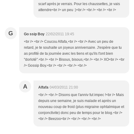
scarf après je verrais. Pour les chaussettes, je vais
attendre<br /> un peu :)<br /> <br /> <br /> <br />
G
Go ssip Boy
22/02/2011 19:45
<br /> <br /> Coucou Alfafa,<br /> <br /> Avec un peu de
retard, je te souhaite un joyeux anniversaire. J'espère que tu
as profité de ta journée avec les tiens et qu'ils t'ont bien
"dorloté".<br /> <br /> Bisous, bisous,<br /> <br /> XO<br /> <br
/> Gossip Boy.<br /> <br /> <br /> <br />
A
Alfafa
04/03/2011 21:00
<br /> <br /> Disons que l'anniv fut impec !<br /> Mais
depuis une semaine, je suis malade et après un
nouveau coup de froid (plus migraine ophtalmique et
conjonctivite) donc peu de temps pour le blog.<br />
<br /> Beezoo<br /> <br /> <br /> <br />