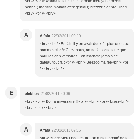
<br /> <br /> waaaa la tarte ! elle semble incroyablemeent
bonne (une faite-maman c'est génial !) bizzzzz d'anniv' !<br />
<br /> <br /> <br />
A
Alfafa
22/02/2011 09:19
<br /> <br /> En fait, il y en avait deux ^^ plus une aux
pommes.<br /> Chez nous, on ne fait cette tarte que
pour les anniversaires... on n'achète jamais de
gateau tout fait.<br /> <br /> Beezoo ma fée<br /> <br
/> <br /> <br />
E
elekhtre
21/02/2011 20:06
<br /> <br /> Bon anniversaire !!!<br /> <br /> <br /> bises<br />
<br /> <br /> <br />
A
Alfafa
22/02/2011 09:15
<br /> <br /> Merci beaucoup... on a bien profité de la