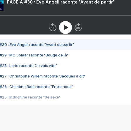
FACE A #30 : Eve Angeli raconte "Avant de partir"
#30 : Eve Angeli raconte "Avant de partir"
#29 : MC Solaar raconte "Bouge de là"
28 : Lorie raconte "Je vais vite"
#27 : Christophe Willem raconte "Jacques a dit"
#26 : Chimène Badi raconte "Entre nous"
#25 : Indochine raconte "3e sexe"
#24 : Zaho raconte "C'est chelou"
#23 : Patrick Bruel raconte "Au café des délices"
#22 : Kyo raconte "Le chemin"