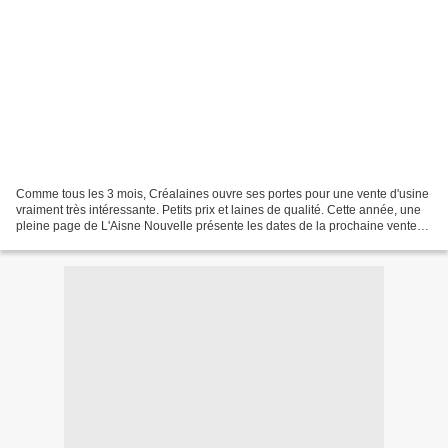
Comme tous les 3 mois, Créalaines ouvre ses portes pour une vente d'usine
vraiment très intéressante. Petits prix et laines de qualité. Cette année, une
pleine page de L'Aisne Nouvelle présente les dates de la prochaine vente
d'usine. Mince, on sera nombreuses...