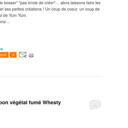
e bosser" "pas envie de créer"… alors laissons faire les
t ses petites créations ! Un coup de coeur, un coup de
lui de Yum Yum.
ns/...
es
post
0
mbon végétal fumé Whesty
…