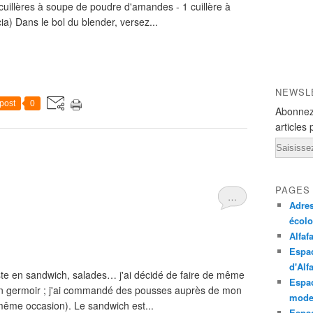
 cuillères à soupe de poudre d'amandes - 1 cuillère à
a) Dans le bol du blender, versez...
NEWSL
post
0
Abonnez
articles 
Email
PAGES
…
Adres
écol
Alfaf
Espac
d'Alf
ste en sandwich, salades… j'ai décidé de faire de même
Espac
on germoir ; j'ai commandé des pousses auprès de mon
mode
 même occasion). Le sandwich est...
Espac