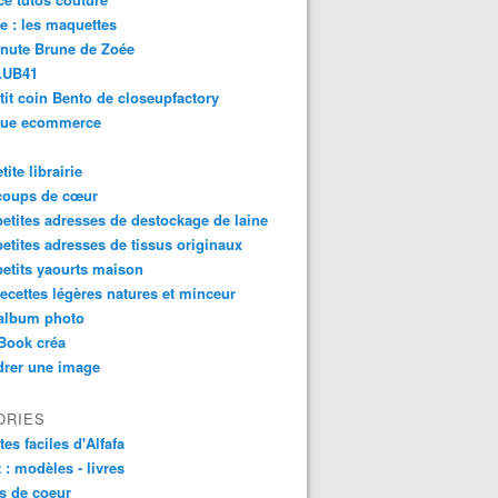
e : les maquettes
nute Brune de Zoée
LUB41
tit coin Bento de closeupfactory
que ecommerce
tite librairie
coups de cœur
etites adresses de destockage de laine
etites adresses de tissus originaux
etits yaourts maison
ecettes légères natures et minceur
album photo
Book créa
drer une image
ORIES
tes faciles d'Alfafa
t : modèles - livres
s de coeur