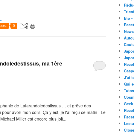
Réduc
Tricot
Bio -
o…
Recet
post
0
Newsl
Auto
Coutu
Japon
Japon
andoledestissus, ma 1ère
Recet
…
Caspe
J'ai 
Qui e
Tutos
Cosm
Geek 
phanie de Lafarandoledestissus … et grêve des
Recet
 pour avoir mon colis. Ça y est, je l'ai reçu ce matin ! Le
Recet
ichael Miller est encore plus joli...
Lectu
Close