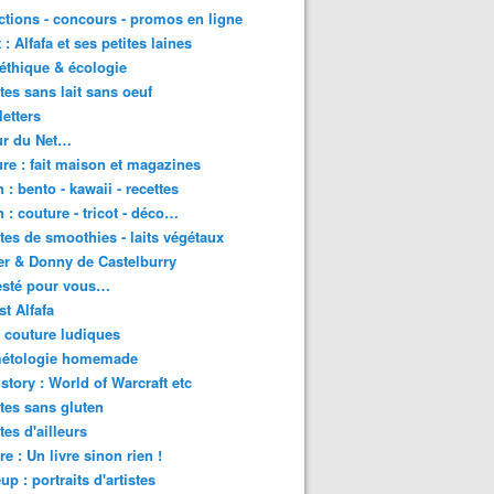
tions - concours - promos en ligne
 : Alfafa et ses petites laines
 éthique & écologie
tes sans lait sans oeuf
etters
ur du Net…
re : fait maison et magazines
 : bento - kawaii - recettes
 : couture - tricot - déco…
tes de smoothies - laits végétaux
r & Donny de Castelburry
testé pour vous…
st Alfafa
 couture ludiques
étologie homemade
story : World of Warcraft etc
tes sans gluten
tes d'ailleurs
re : Un livre sinon rien !
up : portraits d'artistes