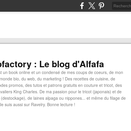
factory : Le blog d'Alfafa
st un book online et un condensé de mes coups de coeurs, de mon
monde bio, du web, du marketing ! Des recettes de cuisine, de
des promos, des tutos et patrons gratuits en couture et tricot, des
aliers King Charles. De ma passion pour le tricot (japonais) et de
 (destockage), de laines alpaga ou nippones... et même du filage de
Je suis aussi sur Ravelry. Bonne lecture !