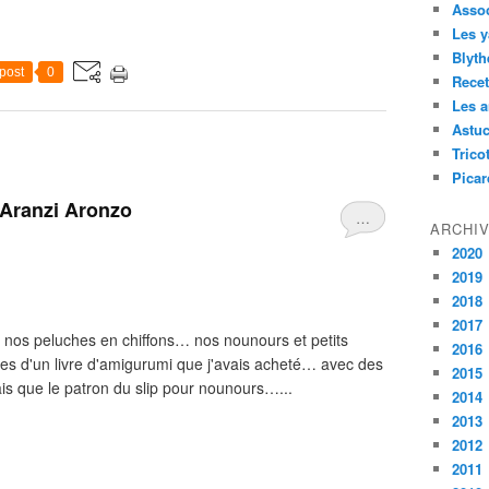
Assoc
Les y
Blyth
post
0
Recet
Les a
Astu
Tricot
Picar
'Aranzi Aronzo
…
ARCHI
2020
2019
2018
2017
s nos peluches en chiffons… nos nounours et petits
2016
ges d'un livre d'amigurumi que j'avais acheté… avec des
2015
ais que le patron du slip pour nounours…...
2014
2013
2012
2011