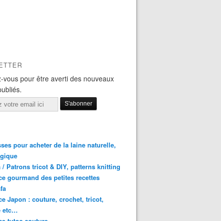
ETTER
-vous pour être averti des nouveaux
publiés.
ses pour acheter de la laine naturelle,
ogique
a / Patrons tricot & DIY, patterns knitting
e gourmand des petites recettes
afa
e Japon : couture, crochet, tricot,
 etc…
e tutos couture