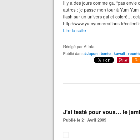
Il y a des jours comme ça, "pas envie d
autres : je passe mon tour à Yum Yum e
flash sur un univers gai et coloré… ce
http://www.yumyumcreations.fr/collectio
Lire la suite
Rédigé par
Alfafa
Publié dans
#Japon : bento - kawaii - recett
Re
J'ai testé pour vous… le ja
Publié le 21 Avril 2009