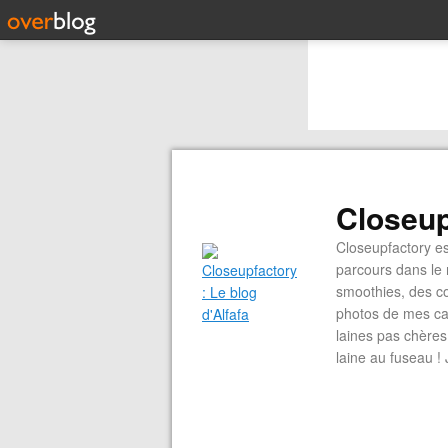
Closeup
Closeupfactory e
parcours dans le 
smoothies, des co
photos de mes cav
laines pas chères
laine au fuseau ! 