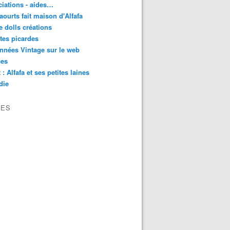
iations - aides…
aourts fait maison d'Alfafa
e dolls créations
tes picardes
nnées Vintage sur le web
ces
 : Alfafa et ses petites laines
die
VES