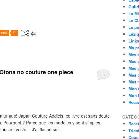
Guild
La Mi
Le C
Le pe
post
0
Lexi
Links
Ma pe
Mes 
Mes p
Mes p
 Otona no couture one piece
…
Mes p
Mes r
Mon 
Mon 
Reca
munauté Japan Couture Addicts, ce livre est sans doute
CATÉG
és. Pourquoi ? Parce que les modèles y sont simples,
Recet
louses, veste… J'ai flashé sur...
Trico
Coup