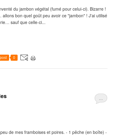
nventé du jambon végétal (fumé pour celui-ci). Bizarre !
allons bon quel goût peu avoir ce "jambon" ! J'ai utilisé
ie… sauf que celle-ci...
post
0
les
…
eu de mes framboises et poires. - 1 pêche (en boîte) -